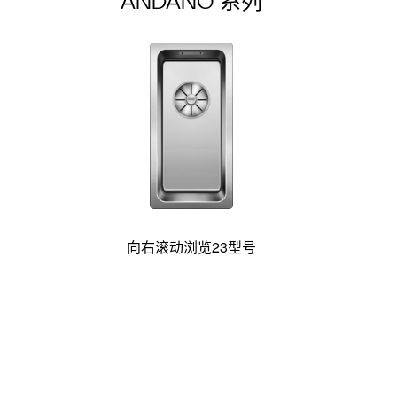
ANDANO 系列
向右滚动浏览23型号
最
控