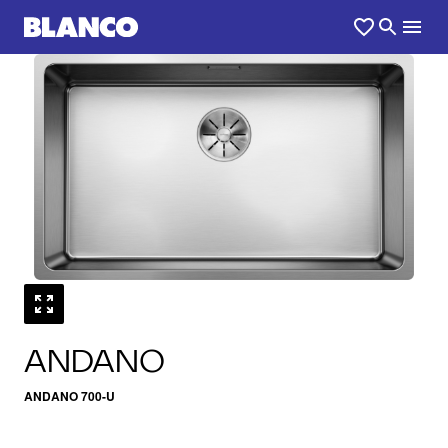
1
0
/
ANDANO
ANDANO 700-U