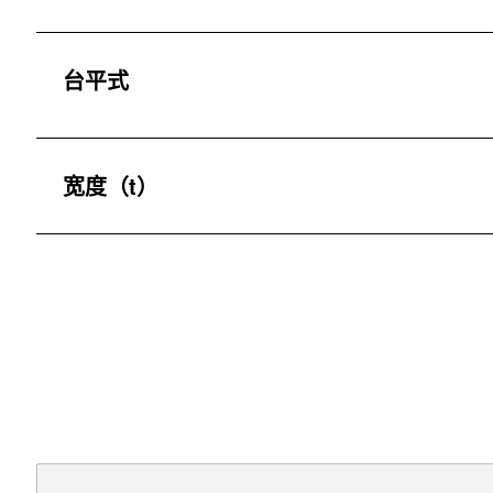
台平式
宽度（t）