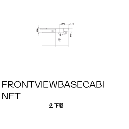
FRONTVIEWBASECABI
S
NET
下载