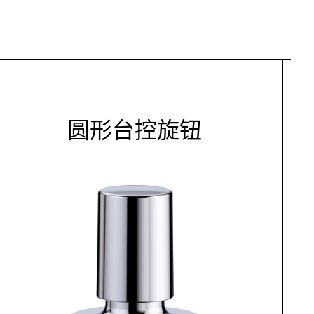
圆形台控旋钮