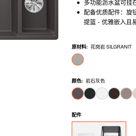
多功能沥水盆可挂
配备优质配件：旋钮式台
提篮 - 优雅嵌入且
原材料
:
花岗岩 SILGRANIT
颜色
:
岩石灰色
配件