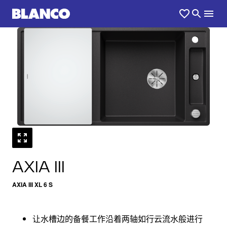
1
0
/
AXIA III
AXIA III XL 6 S
让水槽边的备餐工作沿着两轴如行云流水般进行