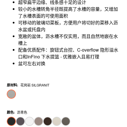
超窄扁平边缘、线条感十足的设计
较小的水槽转角半径既提高了水槽的容量，又增加
了水槽表面的可使用面积
可移动的玻璃切菜板，方便用户将切好的菜移入沥
水盆或托盘内
宽敞的盆体，沥水槽不仅实用，而且自然地嵌在水
槽上
配备优质配件：旋钮式台控、C-overflow 隐形溢水
口和InFino 下水提篮 - 优雅嵌入且易打理
盆可左右对换
原材料
:
花岗岩 SILGRANIT
颜色
:
沥青色