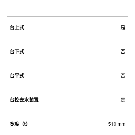
台上式
是
台下式
否
台平式
否
台控去水装置
是
宽度（t）
510 mm