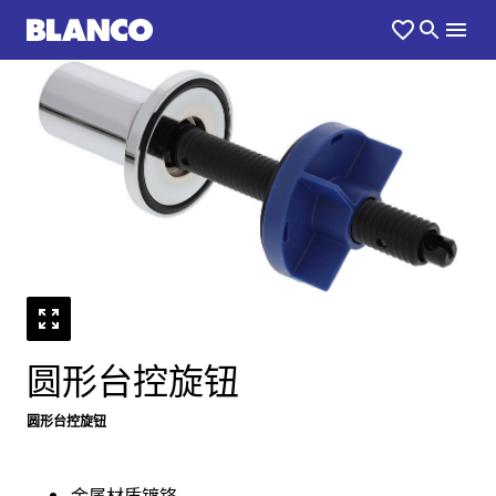
1
0
/
圆形台控旋钮
圆形台控旋钮
金属材质镀铬