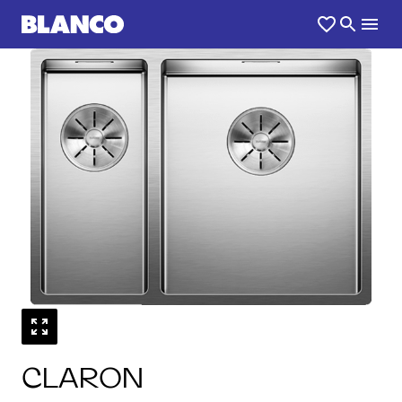
1
0
/
CLARON