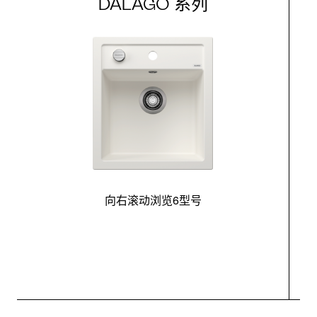
DALAGO 系列
向右滚动浏览6型号
最