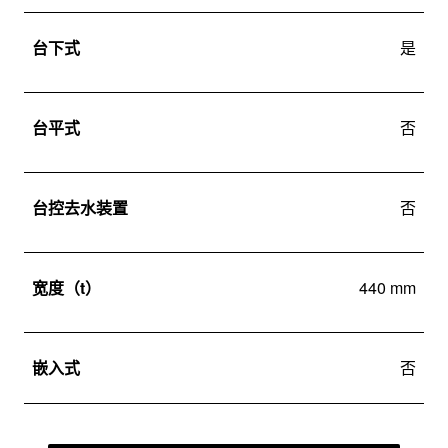
台下式
是
台平式
否
台控去水装置
否
宽度（t）
440 mm
嵌入式
否