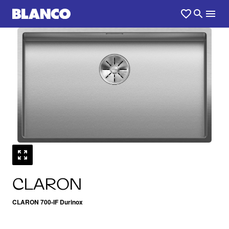
1
0
/
CLARON
CLARON 700-IF Durinox