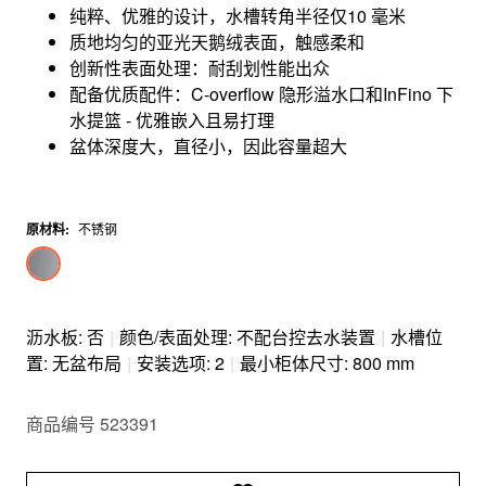
纯粹、优雅的设计，水槽转角半径仅10 毫米
质地均匀的亚光天鹅绒表面，触感柔和
创新性表面处理：耐刮划性能出众
配备优质配件：C-overflow 隐形溢水口和InFino 下
水提篮 - 优雅嵌入且易打理
盆体深度大，直径小，因此容量超大
原材料
:
不锈钢
沥水板: 否
|
颜色/表面处理: 不配台控去水装置
|
水槽位
置: 无盆布局
|
安装选项: 2
|
最小柜体尺寸: 800 mm
商品编号 523391