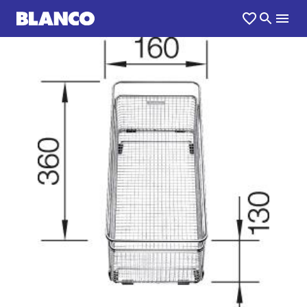
1
0
/