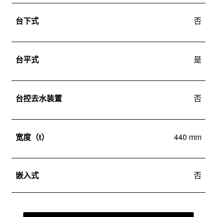
台下式
否
台平式
是
台控去水装置
否
宽度（t）
440 mm
嵌入式
否