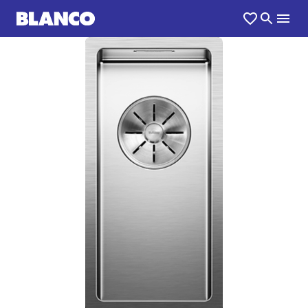
1
0
/