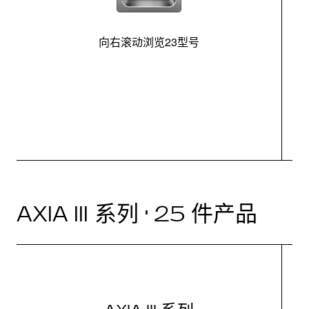
向右滚动浏览23型号
最
控
AXIA III 系列 · 25 件产品