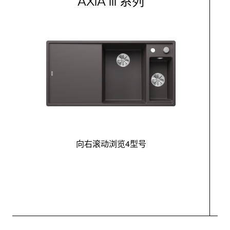
AXIA III 系列
向右滚动浏览4型号
最