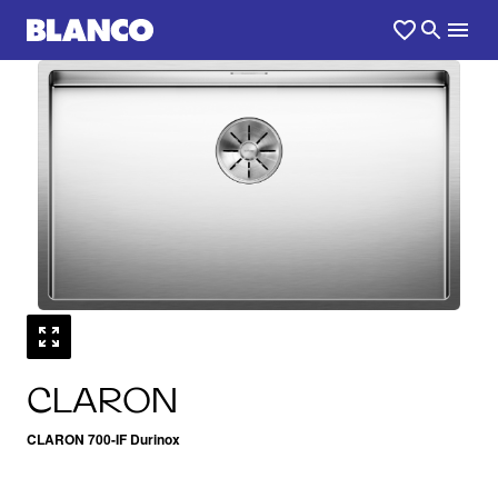
1
0
/
CLARON
CLARON 700-IF Durinox