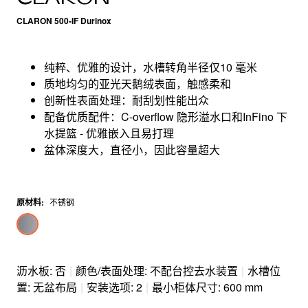
CLARON 500-IF Durinox
纯粹、优雅的设计，水槽转角半径仅10 毫米
质地均匀的亚光天鹅绒表面，触感柔和
创新性表面处理：耐刮划性能出众
配备优质配件：C-overflow 隐形溢水口和InFino 下
水提篮 - 优雅嵌入且易打理
盆体深度大，直径小，因此容量超大
原材料
:
不锈钢
沥水板: 否
|
颜色/表面处理: 不配台控去水装置
|
水槽位
置: 无盆布局
|
安装选项: 2
|
最小柜体尺寸: 600 mm