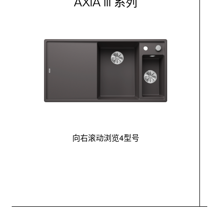
AXIA III 系列
向右滚动浏览4型号
最