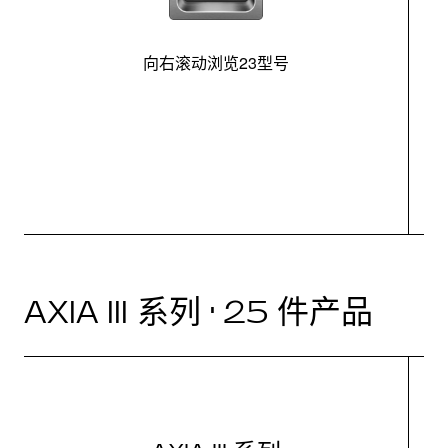
向右滚动浏览23型号
最
控
AXIA III 系列 · 25 件产品