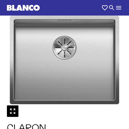
1
0
/
CLARON