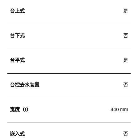
台上式
是
台下式
否
台平式
是
台控去水装置
否
宽度（t）
440 mm
嵌入式
否