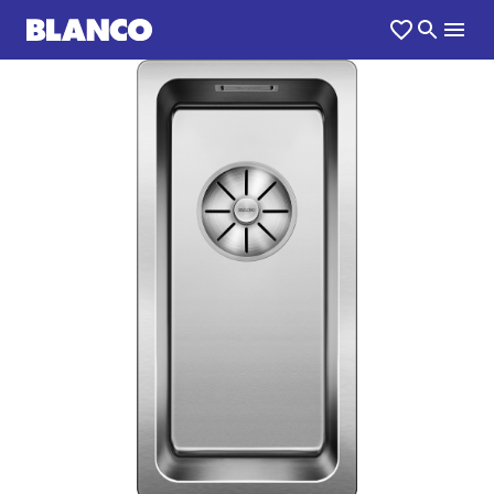
1
0
/