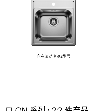
向右滚动浏览2型号
最
ELON 系列 · 22 件产品