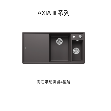
AXIA III 系列
向右滚动浏览4型号
最