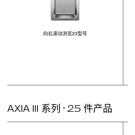
向右滚动浏览23型号
最
控
AXIA III 系列 · 25 件产品