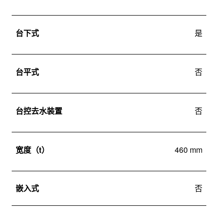
台下式
是
台平式
否
台控去水装置
否
宽度（t）
460 mm
嵌入式
否