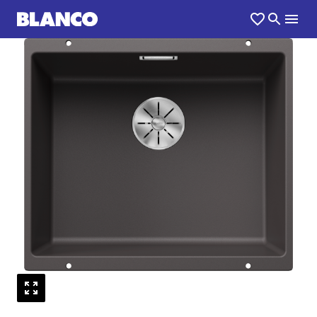
1
0
/