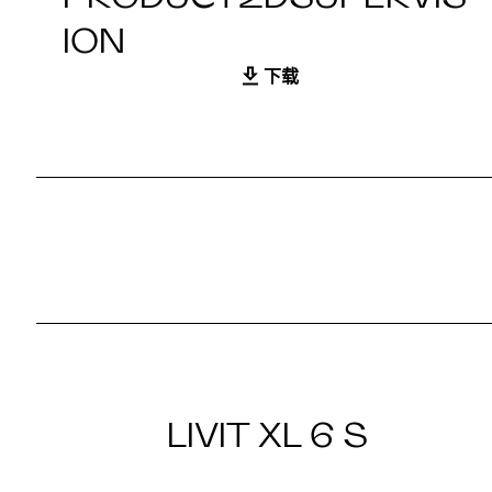
ION
下载
LIVIT XL 6 S