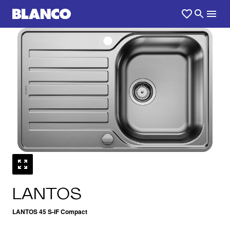
1
0
/
LANTOS
LANTOS 45 S-IF Compact