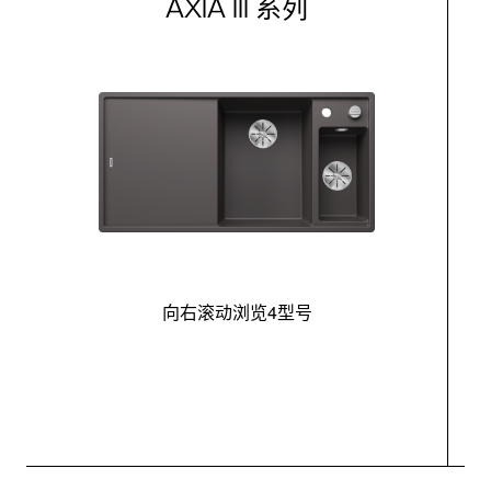
AXIA III 系列
向右滚动浏览4型号
最