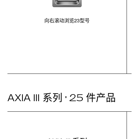
向右滚动浏览23型号
最
控
AXIA III 系列 · 25 件产品