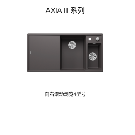
AXIA III 系列
向右滚动浏览4型号
最