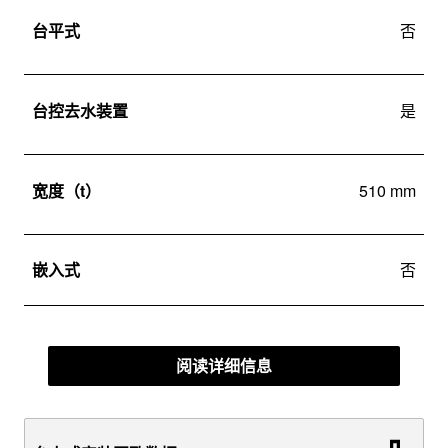
台平式
否
台控去水装置
是
宽度（t）
510 mm
嵌入式
否
阅读详细信息