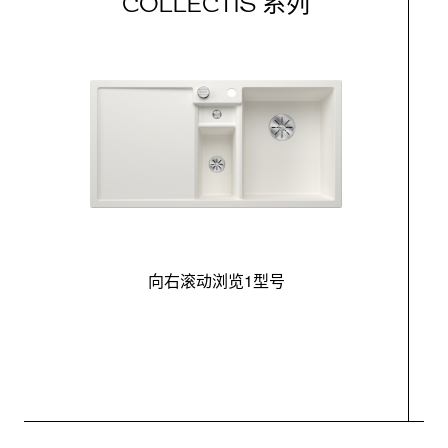
COLLECTIS 系列
向右滚动浏览1型号
最