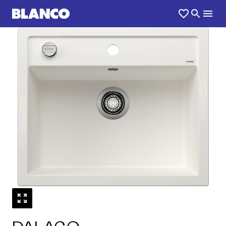
1
0
/