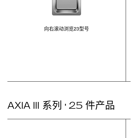
向右滚动浏览23型号
最
控
AXIA III 系列 · 25 件产品