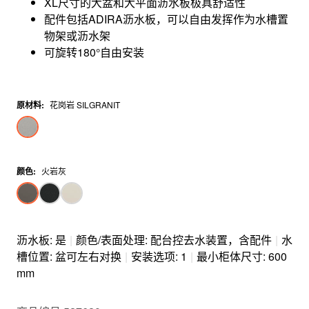
XL尺寸的大盆和大平面沥水板极具舒适性
配件包括ADIRA沥水板，可以自由发挥作为水槽置
物架或沥水架
可旋转180°自由安装
原材料
:
花岗岩 SILGRANIT
颜色
:
火岩灰
沥水板: 是
|
颜色/表面处理: 配台控去水装置，含配件
|
水
槽位置: 盆可左右对换
|
安装选项: 1
|
最小柜体尺寸: 600
mm