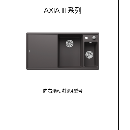
AXIA III 系列
向右滚动浏览4型号
最