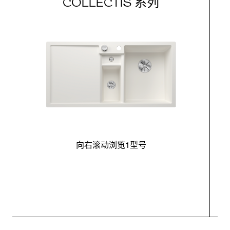
COLLECTIS 系列
向右滚动浏览1型号
最