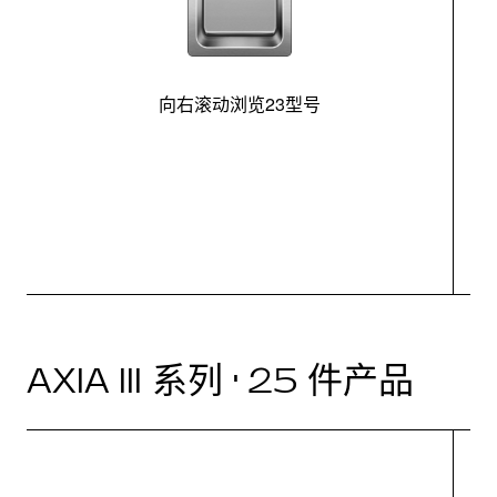
向右滚动浏览23型号
最
控
AXIA III 系列 · 25 件产品