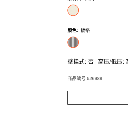
颜色
:
镀铬
壁挂式: 否
|
高压/低压:
商品编号 526988