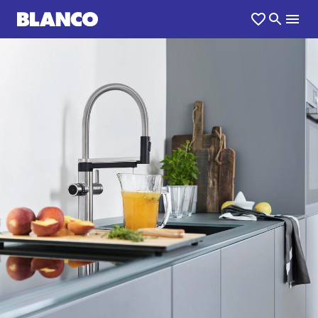
1
0
/