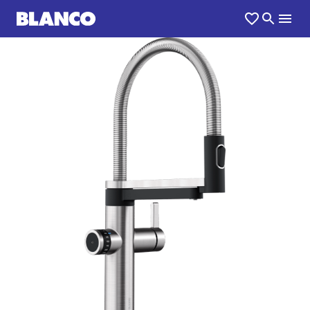
1
0
/