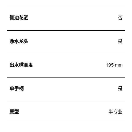
侧边花洒
否
净水龙头
是
出水嘴高度
195 mm
单手柄
是
原型
半专业