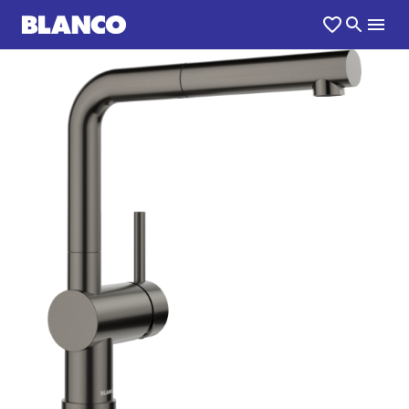
1
0
/