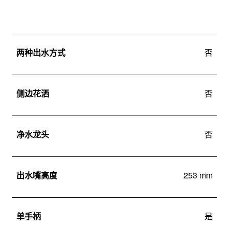
两种出水方式
否
侧边花洒
否
净水龙头
否
出水嘴高度
253 mm
单手柄
是