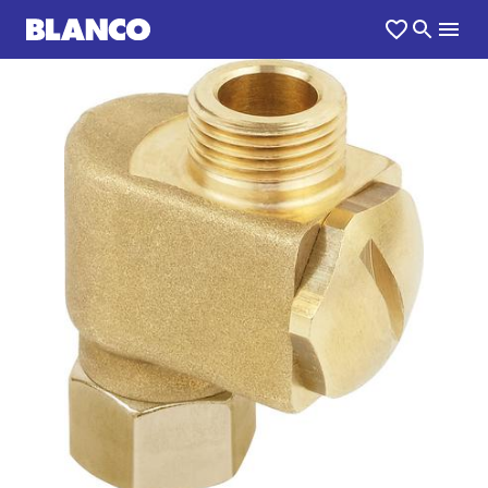
1
0
/