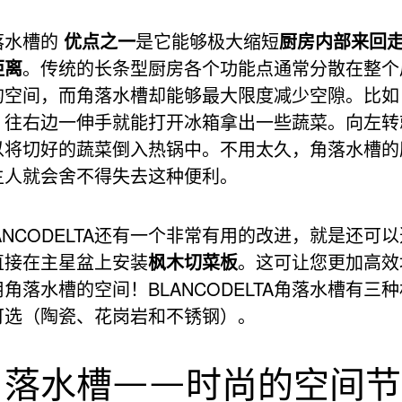
落水槽的
优点之一
是它能够极大缩短
厨房内部来回
距离
。传统的长条型厨房各个功能点通常分散在整个
的空间，而角落水槽却能够最大限度减少空隙。比如
，往右边一伸手就能打开冰箱拿出一些蔬菜。向左转
以将切好的蔬菜倒入热锅中。不用太久，角落水槽的
主人就会舍不得失去这种便利。
ANCODELTA还有一个非常有用的改进，就是还可以
直接在主星盆上安装
枫木切菜板
。这可让您更加高效
角落水槽的空间！BLANCODELTA角落水槽有三种
可选（陶瓷、花岗岩和不锈钢）。
角落水槽——时尚的空间节