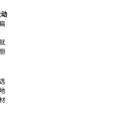
走动
扁
就
厨
选
地
材