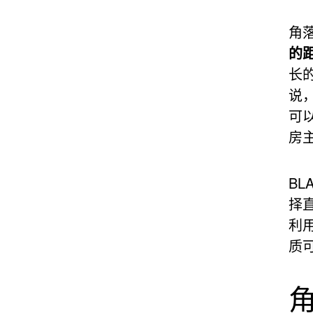
角
的
长
说
可
房
BL
择
利用
质