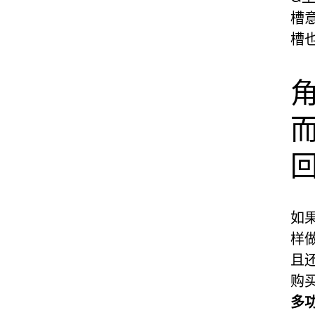
槽
槽
如
样
且
购
多