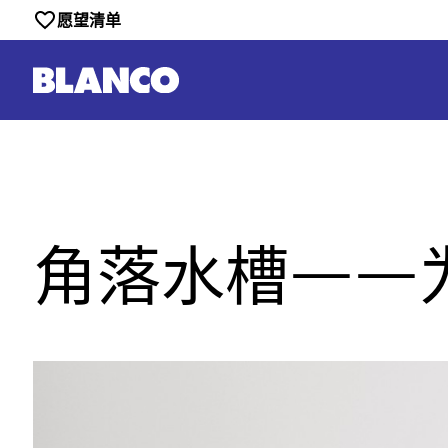
愿望清单
角落水槽——