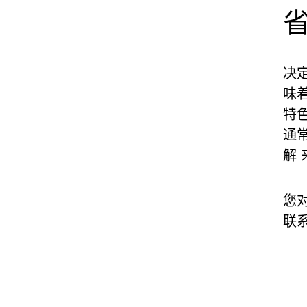
决
味
特
通
解 
您
联