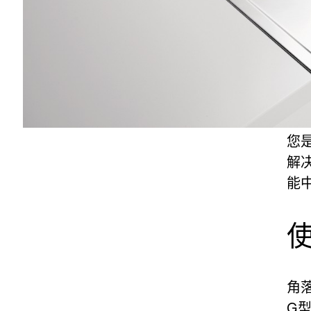
您
解
能
角
G