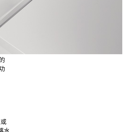
的
功
型或
落水