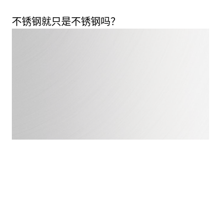
不锈钢就只是不锈钢吗？
1
0
/
抛光不锈钢水槽是名副其实的厨房首选材料。
极