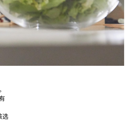
。
有
该选