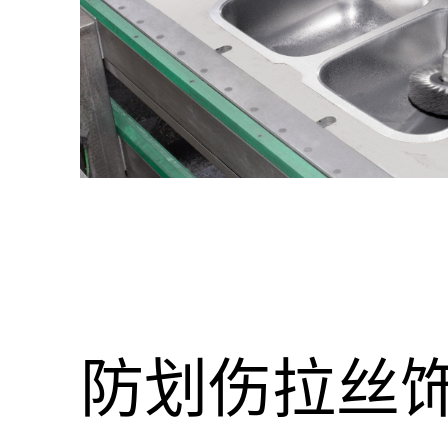
防划伤拉丝