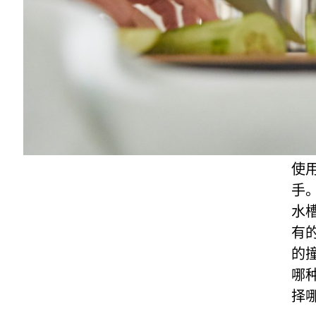
使
手
水
有
的
哪种
择