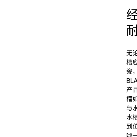
无
槽应
瓷
BL
产
槽
与
水
到位
哪