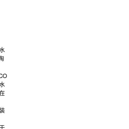
水
陶
CO
水
在
装
于