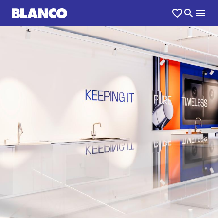
1
0
/