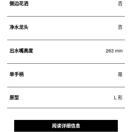
侧边花洒
否
净水龙头
否
出水嘴高度
263 mm
单手柄
是
原型
L 形
阅读详细信息