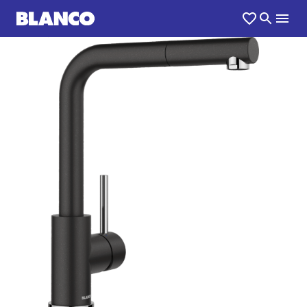
1
0
/