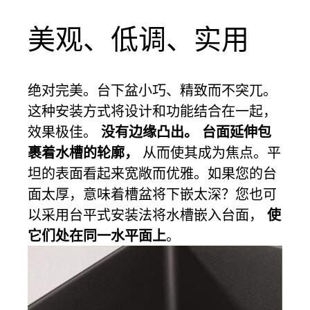
美观、低调、实用
绝对完美。台下盆小巧、精致而不突兀。
这种安装方式将设计和功能结合在一起，
效果极佳。
没有边缘凸出。 台面延伸包
裹着水槽的轮廓，
从而使其成为焦点。平
坦的表面看起来宽敞而优雅。如果您的台
面太厚，意味着槽盆将下嵌太深？您也可
以采用台平式安装法将水槽嵌入台面，
使
它们处在同一水平面上
。