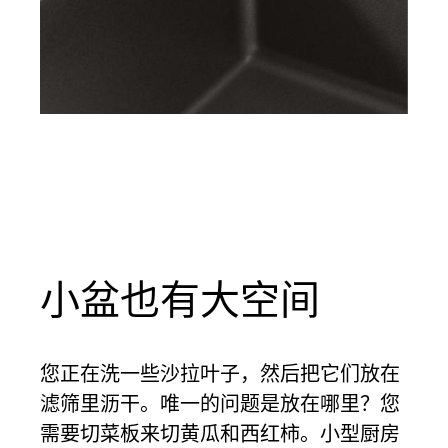
小盆也有大空间
您正在洗一些沙拉叶子，然后把它们放在
滤筛里沥干。唯一的问题是放在哪里？您
需要切菜板来切黄瓜和西红柿。小型厨房