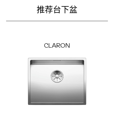
推荐台下盆
CLARON