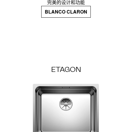
完美的设计和功能
BLANCO CLARON
ETAGON